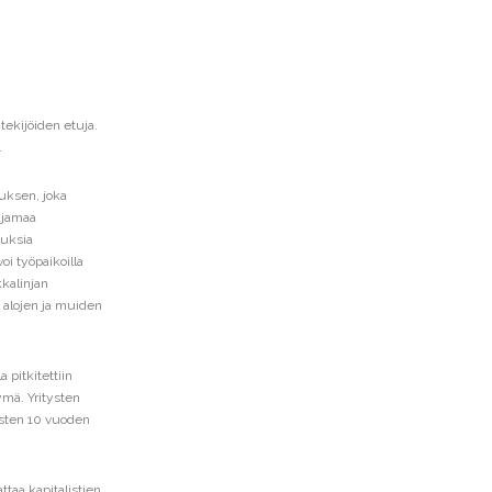
tekijöiden etuja.
.
tuksen, joka
 ajamaa
muksia
i työpaikoilla
kalinjan
n alojen ja muiden
 pitkitettiin
ymä. Yritysten
isten 10 vuoden
ttaa kapitalistien