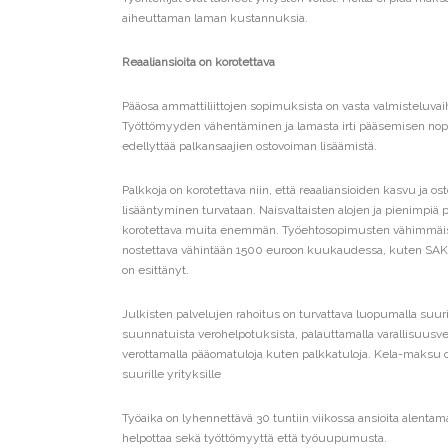
aiheuttaman laman kustannuksia.
Reaaliansioita on korotettava
Pääosa ammattiliittojen sopimuksista on vasta valmisteluva
Työttömyyden vähentäminen ja lamasta irti pääsemisen no
edellyttää palkansaajien ostovoiman lisäämistä.
Palkkoja on korotettava niin, että reaaliansioiden kasvu ja o
lisääntyminen turvataan. Naisvaltaisten alojen ja pienimpiä 
korotettava muita enemmän. Työehtosopimusten vähimmäi
nostettava vähintään 1500 euroon kuukaudessa, kuten SAK
on esittänyt.
Julkisten palvelujen rahoitus on turvattava luopumalla suurit
suunnatuista verohelpotuksista, palauttamalla varallisuusvero
verottamalla pääomatuloja kuten palkkatuloja. Kela-maksu 
suurille yrityksille
Työaika on lyhennettävä 30 tuntiin viikossa ansioita alentam
helpottaa sekä työttömyyttä että työuupumusta.