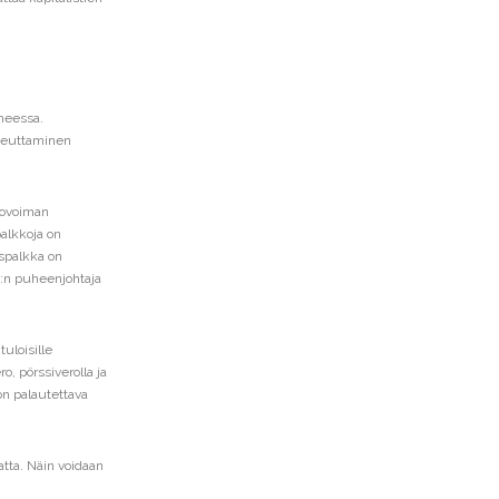
iheessa.
peuttaminen
stovoiman
palkkoja on
spalkka on
:n puheenjohtaja
uloisille
, pörssiverolla ja
on palautettava
atta. Näin voidaan