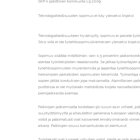
SKP:n poliittinen toimikunta 1.9.2009:
Teknologiateollisuuden sopimus ei käy yleiseksi linjaksi
Teknologiateollisuuteen hyväksytty sopimus ei palvele työn
Siksi siitä ei ole työehtosopimuskierroksen yleiseksi linjaksi
Sopimus sisältää mitättömän, vain 0,5 prosentin palkankoro
alentaa työntekijöiden reaaliansioita. Se jatkaa työnantajien
työehtosopimusten murentamista ja laajentaa työehtosopi
heikompien paikallisten sopimusten tekemistä. Työnantaja vo
sopien jättää korotuksen jopa maksamatta. Alamittaisen palk
puitteissa ei ole myöskään mahdollista korjata naisvaltaiste
pienipalkkaista asemaa.
Palkkojen polkemisella toistetaan 90-luvun alun virheet, joilla
suurtyöttömyyttä ja aiheutettiin paheneva tulonjaon väärist
voitot ja pääomatulot ovat kasvaneet ennätysmäisesti viime
aikana. Palkkojen osuus kansantulosta on alentunut.
Työntekijät ovat luoneet yritysten voitot. Heillä ei pidä maksa