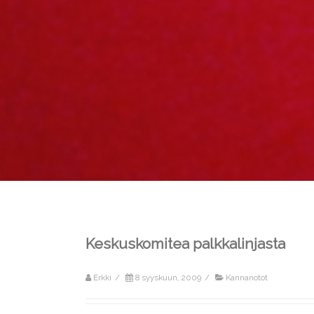
Keskuskomitea palkkalinjasta
Erkki
/
8 syyskuun, 2009
/
Kannanotot