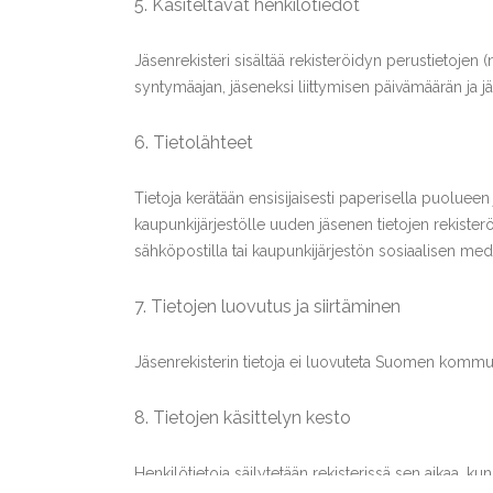
5. Käsiteltävät henkilötiedot
Jäsenrekisteri sisältää rekisteröidyn perustietojen
syntymäajan, jäseneksi liittymisen päivämäärän ja 
6. Tietolähteet
Tietoja kerätään ensisijaisesti paperisella puolue
kaupunkijärjestölle uuden jäsenen tietojen rekisterö
sähköpostilla tai kaupunkijärjestön sosiaalisen medi
7. Tietojen luovutus ja siirtäminen
Jäsenrekisterin tietoja ei luovuteta Suomen kommu
8. Tietojen käsittelyn kesto
Henkilötietoja säilytetään rekisterissä sen aikaa, 