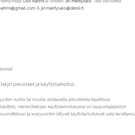
puheenjohtaja
Ossi Kähmi
ja sihteeri
Jiri Mäntysalo
. Tätä selostetta
.kahmi@gmail.com
&
jiri.mantysalo@desili.fi
.
jäsenet.
ittelyn perusteet ja käyttötarkoitus
yden vuoksi tai muulla vastaavalla perusteella tapahtuva
 käsittely. Henkilötietojen käyttötarkoituksena on kaupunkijärjestön
uunnitteluun ja analysointiin liittyvät käyttötarkoitukset sekä tarvittaess