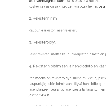
ossi.kahmi@gmail.com
. Rekisteriasioita hoitavat 
koskevissa asioissa yhteyden voi ottaa heihin;
ossi
2. Rekisterin nimi
Kaupunkijärjestön jäsenrekisteri.
3. Rekisteröidyt
Jäsenrekisteri sisältää kaupunkijärjestön osastojen 
4. Rekisterin pitämisen ja henkilötietojen käs
Perusteena on rekisteröidyn suostumuksella, jäseny
kaupunkijärjestön toimintaan liittyvä henkilötietojen
jäsentilanteen seuranta, jäsenviestintä, tapahtumien s
jäsentutkimus.