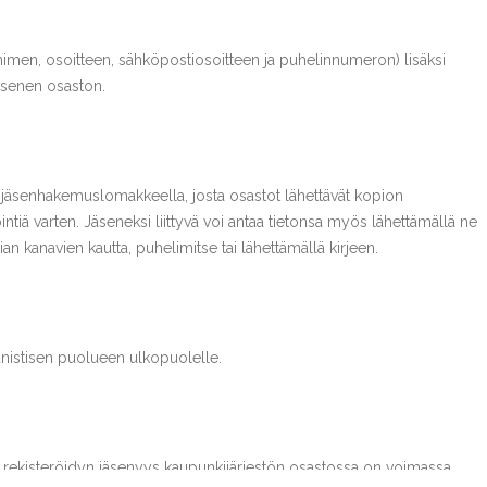
 (nimen, osoitteen, sähköpostiosoitteen ja puhelinnumeron) lisäksi
jäsenen osaston.
en jäsenhakemuslomakkeella, josta osastot lähettävät kopion
intiä varten. Jäseneksi liittyvä voi antaa tietonsa myös lähettämällä ne
an kanavien kautta, puhelimitse tai lähettämällä kirjeen.
nistisen puolueen ulkopuolelle.
kun rekisteröidyn jäsenyys kaupunkijärjestön osastossa on voimassa.