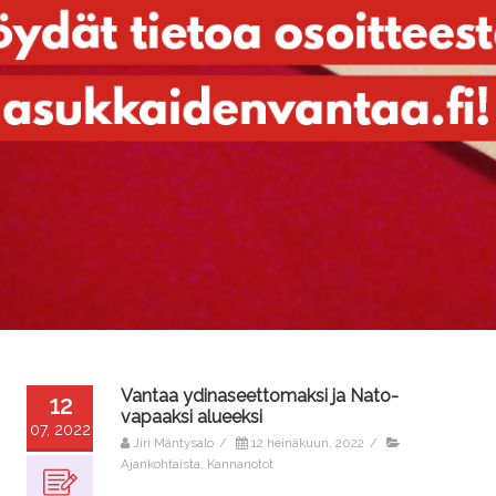
Vantaa ydinaseettomaksi ja Nato-
12
vapaaksi alueeksi
07, 2022
Jiri Mäntysalo
/
12 heinäkuun, 2022
/
Ajankohtaista
,
Kannanotot