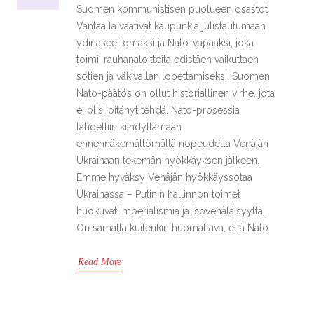
Suomen kommunistisen puolueen osastot
Vantaalla vaativat kaupunkia julistautumaan
ydinaseettomaksi ja Nato-vapaaksi, joka
toimii rauhanaloitteita edistäen vaikuttaen
sotien ja väkivallan lopettamiseksi. Suomen
Nato-päätös on ollut historiallinen virhe, jota
ei olisi pitänyt tehdä. Nato-prosessia
lähdettiin kiihdyttämään
ennennäkemättömällä nopeudella Venäjän
Ukrainaan tekemän hyökkäyksen jälkeen.
Emme hyväksy Venäjän hyökkäyssotaa
Ukrainassa – Putinin hallinnon toimet
huokuvat imperialismia ja isovenäläisyyttä.
On samalla kuitenkin huomattava, että Nato
Read More