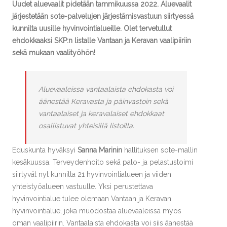
Uudet aluevaalit pidetään tammikuussa 2022. Aluevaalit
järjestetään sote-palvelujen järjestämisvastuun siirtyessä
kunnilta uusille hyvinvointialueille. Olet tervetullut
ehdokkaaksi SKP:n listalle Vantaan ja Keravan vaalipiiriin
sekä mukaan vaalityöhön!
Aluevaaleissa vantaalaista ehdokasta voi
äänestää Keravasta ja päinvastoin sekä
vantaalaiset ja keravalaiset ehdokkaat
osallistuvat yhteisillä listoilla.
Eduskunta hyväksyi
Sanna Marinin
hallituksen sote-mallin
kesäkuussa. Terveydenhoito sekä palo- ja pelastustoimi
siirtyvät nyt kunnilta 21 hyvinvointialueen ja viiden
yhteistyöalueen vastuulle. Yksi perustettava
hyvinvointialue tulee olemaan Vantaan ja Keravan
hyvinvointialue, joka muodostaa aluevaaleissa myös
oman vaalipiirin. Vantaalaista ehdokasta voi siis äänestää