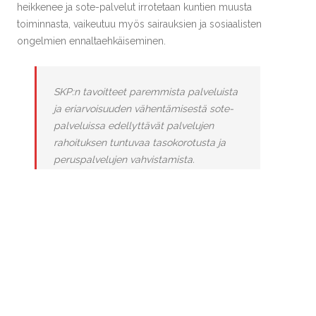
heikkenee ja sote-palvelut irrotetaan kuntien muusta
toiminnasta, vaikeutuu myös sairauksien ja sosiaalisten
ongelmien ennaltaehkäiseminen.
SKP:n tavoitteet paremmista palveluista
ja eriarvoisuuden vähentämisestä sote-
palveluissa edellyttävät palvelujen
rahoituksen tuntuvaa tasokorotusta ja
peruspalvelujen vahvistamista.
Kun rahoituksen taso ei kokonaisuutena nouse, johtaa
alueellisten erojen vähentäminen rahoituksen
leikkaamiseen Helsingissä ja useilla muilla alueilla.
Rahoitusvajetta ylläpitää se, että palvelutarpeiden kasvu
huomioidaan jatkossa vain 80 prosenttisesti. Riittävän
henkilöstömitoituksen turvaamisen ja palkkauksen
parantamisen sijasta rahoitusmalli kannustaa
palkkakehityksen ”hillitsemiseen”.