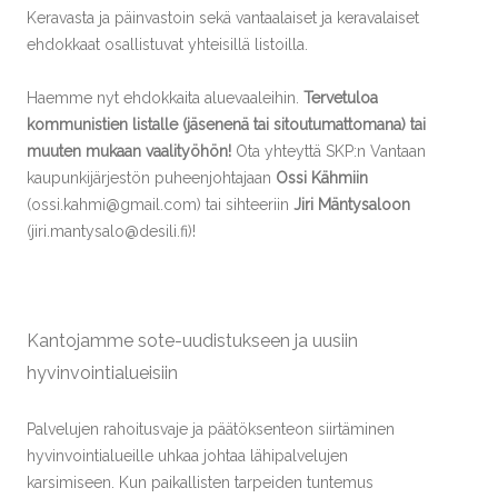
Keravasta ja päinvastoin sekä vantaalaiset ja keravalaiset
ehdokkaat osallistuvat yhteisillä listoilla.
Haemme nyt ehdokkaita aluevaaleihin.
Tervetuloa
kommunistien listalle (jäsenenä tai sitoutumattomana) tai
muuten mukaan vaalityöhön!
Ota yhteyttä SKP:n Vantaan
kaupunkijärjestön puheenjohtajaan
Ossi Kähmiin
(ossi.kahmi@gmail.com) tai sihteeriin
Jiri Mäntysaloon
(jiri.mantysalo@desili.fi)!
******
Kantojamme sote-uudistukseen ja uusiin
hyvinvointialueisiin
Palvelujen rahoitusvaje ja päätöksenteon siirtäminen
hyvinvointialueille uhkaa johtaa lähipalvelujen
karsimiseen. Kun paikallisten tarpeiden tuntemus