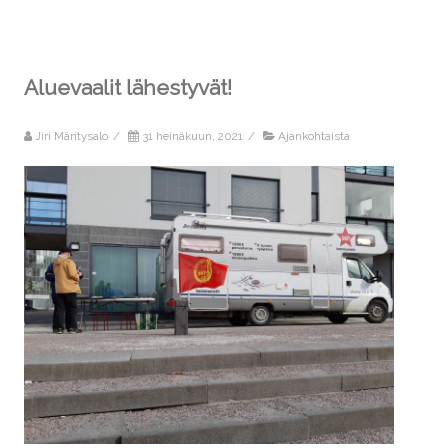
Aluevaalit lähestyvät!
Jiri Mäntysalo
/
31 heinäkuun, 2021
/
Ajankohtaista