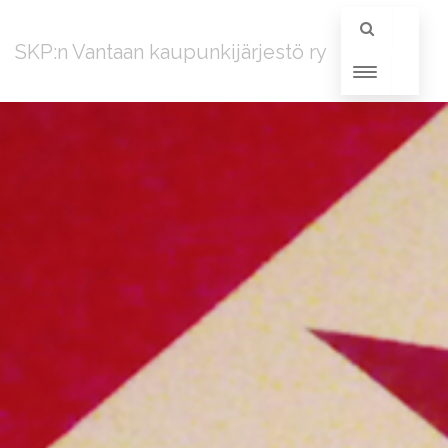
SKP:n Vantaan kaupunkijärjestö ry