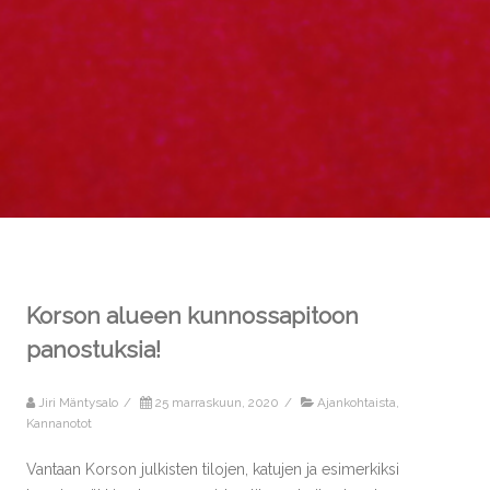
Korson alueen kunnossapitoon
panostuksia!
Jiri Mäntysalo
/
25 marraskuun, 2020
/
Ajankohtaista
,
Kannanotot
Vantaan Korson julkisten tilojen, katujen ja esimerkiksi