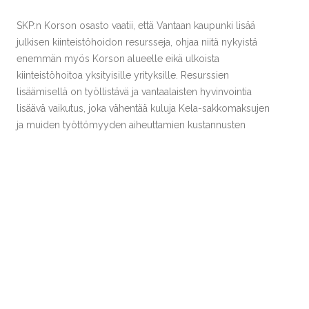
SKP:n Korson osasto vaatii, että Vantaan kaupunki lisää
julkisen kiinteistöhoidon resursseja, ohjaa niitä nykyistä
enemmän myös Korson alueelle eikä ulkoista
kiinteistöhoitoa yksityisille yrityksille. Resurssien
lisäämisellä on työllistävä ja vantaalaisten hyvinvointia
lisäävä vaikutus, joka vähentää kuluja Kela-sakkomaksujen
ja muiden työttömyyden aiheuttamien kustannusten
pienenemisen kautta.
SKP:n Korson osasto
Share this Post