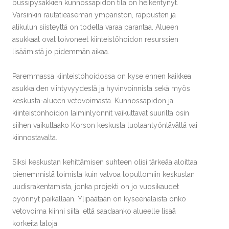
bussipysäkkien kunnossapidon tila on heikentynyt.
Varsinkin rautatieaseman ympäristön, rappusten ja
alikulun siisteyttä on todella varaa parantaa. Alueen
asukkaat ovat toivoneet kiinteistöhoidon resurssien
lisäämistä jo pidemmän aikaa.
Paremmassa kiinteistöhoidossa on kyse ennen kaikkea
asukkaiden viihtyvyydestä ja hyvinvoinnista sekä myös
keskusta-alueen vetovoimasta. Kunnossapidon ja
kiinteistönhoidon laiminlyönnit vaikuttavat suurilta osin
siihen vaikuttaako Korson keskusta luotaantyöntävältä vai
kiinnostavalta.
Siksi keskustan kehittämisen suhteen olisi tärkeää aloittaa
pienemmistä toimista kuin vatvoa loputtomiin keskustan
uudisrakentamista, jonka projekti on jo vuosikaudet
pyörinyt paikallaan. Ylipäätään on kyseenalaista onko
vetovoima kiinni siitä, että saadaanko alueelle lisää
korkeita taloja.