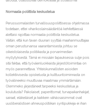
taloutta, osallistuvaa demokratiaa ja sosialismia
Normaalia poliittista keskustelua
Perussuomalaisten turvallisuuspoliittisessa ohjelmassa
todetaan, ettei viharikoslainsäädäntöä kehitettäessä
alettaisi rajoittaa normaalia poliittista keskustelua.
Väitän, että kun tavan duunari syyttää maahanmuuttajaa
oman perusturvansa vaarantamisesta johtuu se
oikeistolaisesta politiikasta ja porvarimedian
myllytyksestä. Tämä ei missään tapauksessa sulje pois
sitä faktaa, että työväenluokkaista järjestötoimintaa on
myös parannettava. Yhteiskunnallisten asioiden
kollektiivisesta opiskelusta ja kulttuuritoiminnasta on
työvälineeksi muuttuvaa maailmaa ymmärtämään.
Olemmeko järjestäneet tarpeeksi keskustelua ja
koulutusta? Pakolaiset, paperittomat, turvapaikanhakijat,
sairaat, eläkeläiset ja kaikkein vähäosaisimmat ovat
uusliberalistisen ahneuspolitiikan syntipukkeja ei ihan