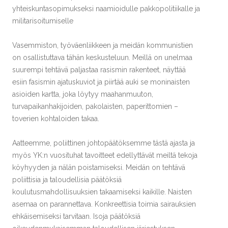
yhteiskuntasopimukseksi naamioidulle pakkopolitiikalle ja
militarisoitumiselle
Vasemmiston, työväenliikkeen ja meidän kommunistien
on osallistuttava tähän keskusteluun. Meillä on unelmaa
suurempi tehtävä paljastaa rasismin rakenteet, näyttää
esiin fasismin ajatuskuviot ja piirtää auki se moninaisten
asioiden kartta, joka löytyy maahanmuuton,
turvapaikanhakijoiden, pakolaisten, paperittomien –
toverien kohtaloiden takaa.
Aatteemme, poliittinen johtopäätöksemme tästä ajasta ja
myös YK:n vuosituhat tavoitteet edellyttävät meiltä tekoja
köyhyyden ja nälän poistamiseksi. Meidän on tehtävä
poliittisia ja taloudellisia päätöksiä
koulutusmahdollisuuksien takaamiseksi kaikille. Naisten
asemaa on parannettava. Konkreettisia toimia sairauksien
ehkäisemiseksi tarvitaan. Isoja päätöksiä