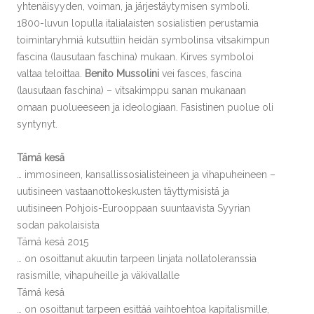
yhtenäisyyden, voiman, ja järjestäytymisen symboli.
1800-luvun lopulla italialaisten sosialistien perustamia
toimintaryhmiä kutsuttiin heidän symbolinsa vitsakimpun
fascina (lausutaan faschina) mukaan. Kirves symboloi
valtaa teloittaa.
Benito Mussolini
vei fasces, fascina
(lausutaan faschina) – vitsakimppu sanan mukanaan
omaan puolueeseen ja ideologiaan. Fasistinen puolue oli
syntynyt.
Tämä kesä
… immosineen, kansallissosialisteineen ja vihapuheineen –
uutisineen vastaanottokeskusten täyttymisistä ja
uutisineen Pohjois-Eurooppaan suuntaavista Syyrian
sodan pakolaisista
Tämä kesä 2015
… on osoittanut akuutin tarpeen linjata nollatoleranssia
rasismille, vihapuheille ja väkivallalle
Tämä kesä
… on osoittanut tarpeen esittää vaihtoehtoa kapitalismille,