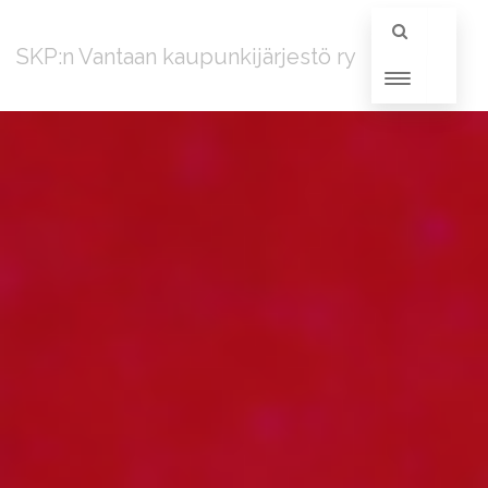
SKP:n Vantaan kaupunkijärjestö ry