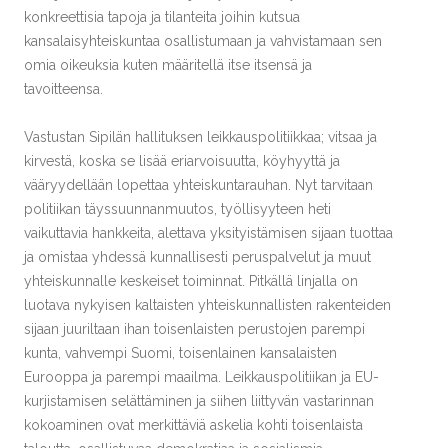
konkreettisia tapoja ja tilanteita joihin kutsua
kansalaisyhteiskuntaa osallistumaan ja vahvistamaan sen
omia oikeuksia kuten määritellä itse itsensä ja
tavoitteensa.
Vastustan Sipilän hallituksen leikkauspolitiikkaa; vitsaa ja
kirvestä, koska se lisää eriarvoisuutta, köyhyyttä ja
vääryydellään lopettaa yhteiskuntarauhan. Nyt tarvitaan
politiikan täyssuunnanmuutos, työllisyyteen heti
vaikuttavia hankkeita, alettava yksityistämisen sijaan tuottaa
ja omistaa yhdessä kunnallisesti peruspalvelut ja muut
yhteiskunnalle keskeiset toiminnat. Pitkällä linjalla on
luotava nykyisen kaltaisten yhteiskunnallisten rakenteiden
sijaan juuriltaan ihan toisenlaisten perustojen parempi
kunta, vahvempi Suomi, toisenlainen kansalaisten
Eurooppa ja parempi maailma. Leikkauspolitiikan ja EU-
kurjistamisen selättäminen ja siihen liittyvän vastarinnan
kokoaminen ovat merkittäviä askelia kohti toisenlaista