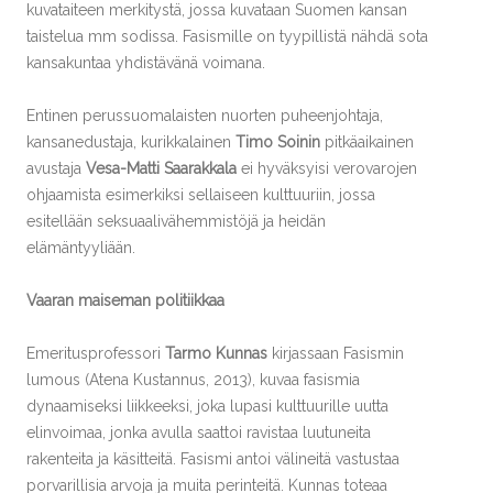
kuvataiteen merkitystä, jossa kuvataan Suomen kansan
taistelua mm sodissa. Fasismille on tyypillistä nähdä sota
kansakuntaa yhdistävänä voimana.
Entinen perussuomalaisten nuorten puheenjohtaja,
kansanedustaja, kurikkalainen
Timo Soinin
pitkäaikainen
avustaja
Vesa-Matti Saarakkala
ei hyväksyisi verovarojen
ohjaamista esimerkiksi sellaiseen kulttuuriin, jossa
esitellään seksuaalivähemmistöjä ja heidän
elämäntyyliään.
Vaaran maiseman politiikkaa
Emeritusprofessori
Tarmo Kunnas
kirjassaan Fasismin
lumous (Atena Kustannus, 2013), kuvaa fasismia
dynaamiseksi liikkeeksi, joka lupasi kulttuurille uutta
elinvoimaa, jonka avulla saattoi ravistaa luutuneita
rakenteita ja käsitteitä. Fasismi antoi välineitä vastustaa
porvarillisia arvoja ja muita perinteitä. Kunnas toteaa