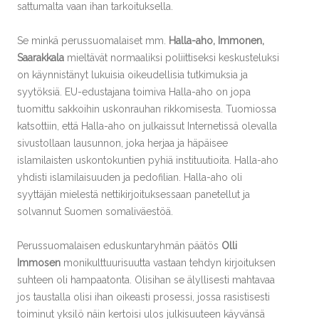
sattumalta vaan ihan tarkoituksella.
Se minkä perussuomalaiset mm.
Halla-aho, Immonen,
Saarakkala
mieltävät normaaliksi poliittiseksi keskusteluksi
on käynnistänyt lukuisia oikeudellisia tutkimuksia ja
syytöksiä. EU-edustajana toimiva Halla-aho on jopa
tuomittu sakkoihin uskonrauhan rikkomisesta. Tuomiossa
katsottiin, että Halla-aho on julkaissut Internetissä olevalla
sivustollaan lausunnon, joka herjaa ja häpäisee
islamilaisten uskontokuntien pyhiä instituutioita. Halla-aho
yhdisti islamilaisuuden ja pedofilian. Halla-aho oli
syyttäjän mielestä nettikirjoituksessaan panetellut ja
solvannut Suomen somaliväestöä.
Perussuomalaisen eduskuntaryhmän päätös
Olli
Immosen
monikulttuurisuutta vastaan tehdyn kirjoituksen
suhteen oli hampaatonta. Olisihan se älyllisesti mahtavaa
jos taustalla olisi ihan oikeasti prosessi, jossa rasistisesti
toiminut yksilö näin kertoisi ulos julkisuuteen käyvänsä