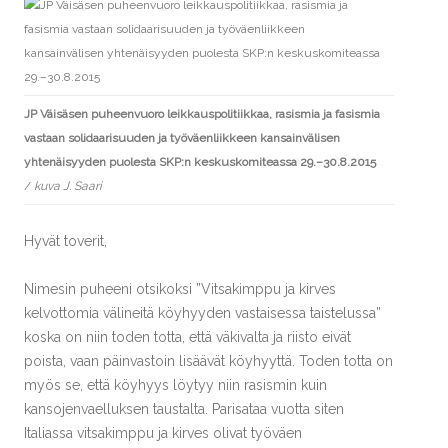
JP Väisäsen puheenvuoro leikkauspolitiikkaa, rasismia ja fasismia
vastaan solidaarisuuden ja työväenliikkeen kansainvälisen
yhtenäisyyden puolesta SKP:n keskuskomiteassa 29.–30.8.2015
/
kuva J. Saari
Hyvät toverit,
Nimesin puheeni otsikoksi ”Vitsakimppu ja kirves
kelvottomia välineitä köyhyyden vastaisessa taistelussa”
koska on niin toden totta, että väkivalta ja riisto eivät
poista, vaan päinvastoin lisäävät köyhyyttä. Toden totta on
myös se, että köyhyys löytyy niin rasismin kuin
kansojenvaelluksen taustalta. Parisataa vuotta siten
Italiassa vitsakimppu ja kirves olivat työväen