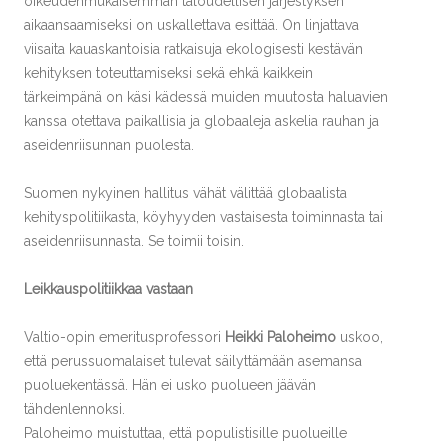
oikeudenmukaisemman taloudellisen järjestyksen
aikaansaamiseksi on uskallettava esittää. On linjattava
viisaita kauaskantoisia ratkaisuja ekologisesti kestävän
kehityksen toteuttamiseksi sekä ehkä kaikkein
tärkeimpänä on käsi kädessä muiden muutosta haluavien
kanssa otettava paikallisia ja globaaleja askelia rauhan ja
aseidenriisunnan puolesta.
Suomen nykyinen hallitus vähät välittää globaalista
kehityspolitiikasta, köyhyyden vastaisesta toiminnasta tai
aseidenriisunnasta. Se toimii toisin.
Leikkauspolitiikkaa vastaan
Valtio-opin emeritusprofessori
Heikki Paloheimo
uskoo,
että perussuomalaiset tulevat säilyttämään asemansa
puoluekentässä. Hän ei usko puolueen jäävän
tähdenlennoksi.
Paloheimo muistuttaa, että populistisille puolueille