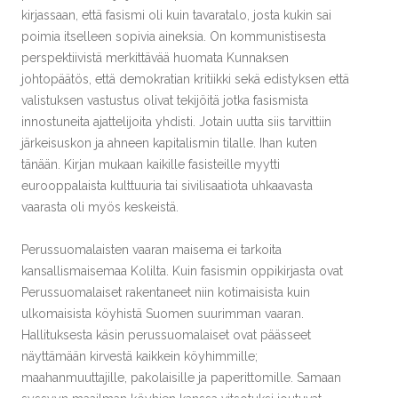
kirjassaan, että fasismi oli kuin tavaratalo, josta kukin sai
poimia itselleen sopivia aineksia. On kommunistisesta
perspektiivistä merkittävää huomata Kunnaksen
johtopäätös, että demokratian kritiikki sekä edistyksen että
valistuksen vastustus olivat tekijöitä jotka fasismista
innostuneita ajattelijoita yhdisti. Jotain uutta siis tarvittiin
järkeisuskon ja ahneen kapitalismin tilalle. Ihan kuten
tänään. Kirjan mukaan kaikille fasisteille myytti
eurooppalaista kulttuuria tai sivilisaatiota uhkaavasta
vaarasta oli myös keskeistä.
Perussuomalaisten vaaran maisema ei tarkoita
kansallismaisemaa Kolilta. Kuin fasismin oppikirjasta ovat
Perussuomalaiset rakentaneet niin kotimaisista kuin
ulkomaisista köyhistä Suomen suurimman vaaran.
Hallituksesta käsin perussuomalaiset ovat päässeet
näyttämään kirvestä kaikkein köyhimmille;
maahanmuuttajille, pakolaisille ja paperittomille. Samaan