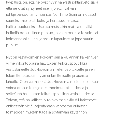
tyypillistä on, että ne ovat hyvin vahvasti johtajavetoisia ja
että ne ovat syntyneet usein jonkun vahvan
johtajapersoonan ympärille. No, Timo Soini on noussut
suureksi miespäälliköksi ja Perussuomalaiset
hallituspuolueeksi. Useissa muissakin maissa on tällä
hetkellä populistinen puolue, joka on maansa toiseksi tai
kolmanneksi suurin, joissakin tapauksessa jopa suurin
puolue.
Nyt on vastavoimien kokoamisen aika. Annan kaiken tuen
viime viikonloppuna hallituksen leikkauspolitiikkaa
vastustaneelle Joukkovoima mielenosoitukselle ja sen
lukuisille toisistaan hyvin erilaisille isolle ja pienille
tahoille. Olen varma, että Joukkovoima mielenosoituksen
voima on sen toimijoiden monimuotoisuudessa ja
selkeässä hallituksen leikkauspolitiikan vastaisuudessa.
Toivon, että paikalliset joukkovoiman aktivistit kykenevät
entisestään vielä laajentamaan verkoston erilaisten
toimijoiden mukaan tuloa ja löytämään käytännön