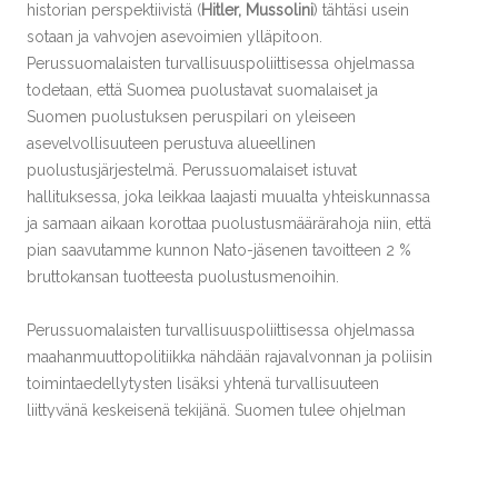
historian perspektiivistä (
Hitler, Mussolini
) tähtäsi usein
sotaan ja vahvojen asevoimien ylläpitoon.
Perussuomalaisten turvallisuuspoliittisessa ohjelmassa
todetaan, että Suomea puolustavat suomalaiset ja
Suomen puolustuksen peruspilari on yleiseen
asevelvollisuuteen perustuva alueellinen
puolustusjärjestelmä. Perussuomalaiset istuvat
hallituksessa, joka leikkaa laajasti muualta yhteiskunnassa
ja samaan aikaan korottaa puolustusmäärärahoja niin, että
pian saavutamme kunnon Nato-jäsenen tavoitteen 2 %
bruttokansan tuotteesta puolustusmenoihin.
Perussuomalaisten turvallisuuspoliittisessa ohjelmassa
maahanmuuttopolitiikka nähdään rajavalvonnan ja poliisin
toimintaedellytysten lisäksi yhtenä turvallisuuteen
liittyvänä keskeisenä tekijänä. Suomen tulee ohjelman
mukaan pysyä EU:lle hahmotellun yleiseurooppalaisen
maahanmuutto- ja pakolaispolitiikan ulkopuolella, jotta
Suomi voisi itse päättää miten paljon ulkomaalaisia