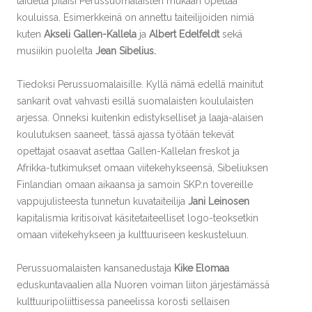
taidetta pitäisi Perussuomalaisten mukaan opettaa
kouluissa. Esimerkkeinä on annettu taiteilijoiden nimiä
kuten
Akseli Gallen-Kallela
ja
Albert Edelfeldt
sekä
musiikin puolelta
Jean Sibelius.
Tiedoksi Perussuomalaisille. Kyllä nämä edellä mainitut
sankarit ovat vahvasti esillä suomalaisten koululaisten
arjessa. Onneksi kuitenkin edistykselliset ja laaja-alaisen
koulutuksen saaneet, tässä ajassa työtään tekevät
opettajat osaavat asettaa Gallen-Kallelan freskot ja
Afrikka-tutkimukset omaan viitekehykseensä, Sibeliuksen
Finlandian omaan aikaansa ja samoin SKP:n tovereille
vappujulisteesta tunnetun kuvataiteilija
Jani Leinosen
kapitalismia kritisoivat käsitetaiteelliset logo-teoksetkin
omaan viitekehykseen ja kulttuuriseen keskusteluun.
Perussuomalaisten kansanedustaja
Kike Elomaa
eduskuntavaalien alla Nuoren voiman liiton järjestämässä
kulttuuripoliittisessa paneelissa korosti sellaisen