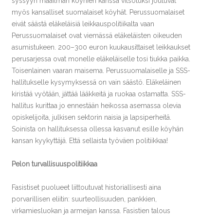
syssyyn maailman köyhien kanssa vitsotuksi joutuvat
myös kansalliset suomalaiset köyhät. Perussuomalaiset
eivät säästä eläkeläisiä leikkauspolitiikalta vaan
Perussuomalaiset ovat viemässä eläkeläisten oikeuden
asumistukeen. 200–300 euron kuukausittaiset leikkaukset
perusarjessa ovat monelle eläkeläiselle tosi tiukka paikka.
Toisenlainen vaaran maisema. Perussuomalaiselle ja SSS-
hallitukselle kysymyksessä on vain säästö. Eläkeläinen
kiristää vyötään, jättää lääkkeitä ja ruokaa ostamatta. SSS-
hallitus kurittaa jo ennestään heikossa asemassa olevia
opiskelijoita, julkisen sektorin naisia ja lapsiperheitä.
Soinista on hallituksessa ollessa kasvanut esille köyhän
kansan kyykyttäjä. Että sellaista työväen politiikkaa!
Pelon turvallisuuspolitiikkaa
Fasistiset puolueet liittoutuvat historiallisesti aina
porvarillisen eliitin: suurteollisuuden, pankkien,
virkamiesluokan ja armeijan kanssa. Fasistien talous