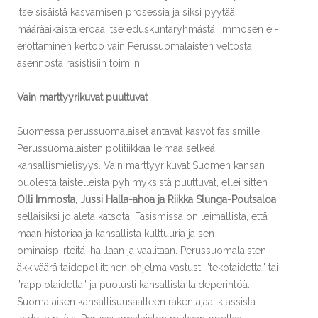
itse sisäistä kasvamisen prosessia ja siksi pyytää
määräaikaista eroaa itse eduskuntaryhmästä. Immosen ei-
erottaminen kertoo vain Perussuomalaisten veltosta
asennosta rasistisiin toimiin.
Vain marttyyrikuvat puuttuvat
Suomessa perussuomalaiset antavat kasvot fasismille.
Perussuomalaisten politiikkaa leimaa selkeä
kansallismielisyys. Vain marttyyrikuvat Suomen kansan
puolesta taistelleista pyhimyksistä puuttuvat, ellei sitten
Olli Immosta, Jussi Halla-ahoa ja Riikka Slunga-Poutsaloa
sellaisiksi jo aleta katsota. Fasismissa on leimallista, että
maan historiaa ja kansallista kulttuuria ja sen
ominaispiirteitä ihaillaan ja vaalitaan. Perussuomalaisten
äkkiväärä taidepoliittinen ohjelma vastusti ”tekotaidetta” tai
”rappiotaidetta” ja puolusti kansallista taideperintöä.
Suomalaisen kansallisuusaatteen rakentajaa, klassista