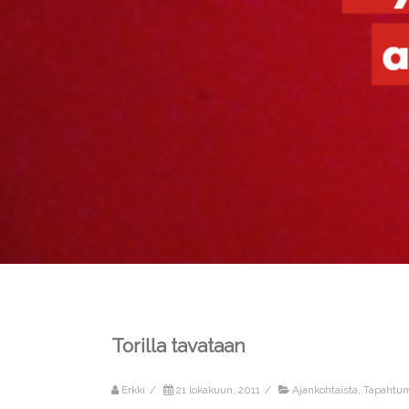
Torilla tavataan
Erkki
/
21 lokakuun, 2011
/
Ajankohtaista
,
Tapahtu