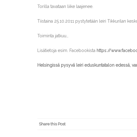
Torilla tavataan liike laajenee.
Tiistaina 25.10.2011 pystytetään leiri Tikkurilan ke
Toiminta jatkuu…
Lisätietoja esim. Facebookista
https://www.facebo
Helsingissä pysyvä leiri eduskuntatalon edessä, va
Share this Post