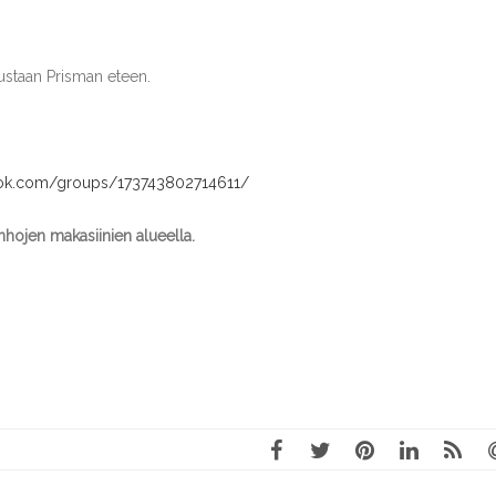
skustaan Prisman eteen.
ok.com/groups/173743802714611/
nhojen makasiinien alueella.