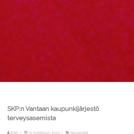
SKP:n Vantaan kaupunkijärjestö
terveysasemista
Erkki
/
30 huhtikuun, 2010
/
Kannanotot