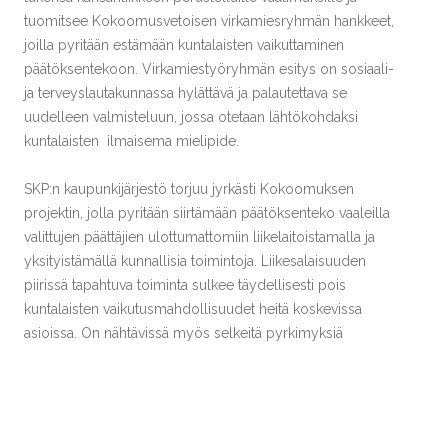
tuomitsee Kokoomusvetoisen virkamiesryhmän hankkeet,
joilla pyritään estämään kuntalaisten vaikuttaminen
päätöksentekoon. Virkamiestyöryhmän esitys on sosiaali-
ja terveyslautakunnassa hylättävä ja palautettava se
uudelleen valmisteluun, jossa otetaan lähtökohdaksi
kuntalaisten ilmaisema mielipide.
SKP:n kaupunkijärjestö torjuu jyrkästi Kokoomuksen
projektin, jolla pyritään siirtämään päätöksenteko vaaleilla
valittujen päättäjien ulottumattomiin liikelaitoistamalla ja
yksityistämällä kunnallisia toimintoja. Liikesalaisuuden
piirissä tapahtuva toiminta sulkee täydellisesti pois
kuntalaisten vaikutusmahdollisuudet heitä koskevissa
asioissa. On nähtävissä myös selkeitä pyrkimyksiä
tahallaan heikentää julkista palveluverkkoa ja siten luoda
ulkoistetuille ja yksityisille toimijoille markkinoita.
Lääkäripulan ylläpitäminen on eräs esimerkki tällaisesta
toiminnasta.