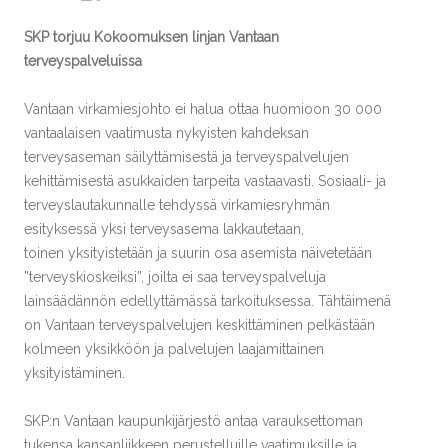
SKP torjuu Kokoomuksen linjan Vantaan
terveyspalveluissa
Vantaan virkamiesjohto ei halua ottaa huomioon 30 000
vantaalaisen vaatimusta nykyisten kahdeksan
terveysaseman säilyttämisestä ja terveyspalvelujen
kehittämisestä asukkaiden tarpeita vastaavasti. Sosiaali- ja
terveyslautakunnalle tehdyssä virkamiesryhmän
esityksessä yksi terveysasema lakkautetaan,
toinen yksityistetään ja suurin osa asemista näivetetään
”terveyskioskeiksi”, joilta ei saa terveyspalveluja
lainsäädännön edellyttämässä tarkoituksessa. Tähtäimenä
on Vantaan terveyspalvelujen keskittäminen pelkästään
kolmeen yksikköön ja palvelujen laajamittainen
yksityistäminen.
SKP:n Vantaan kaupunkijärjestö antaa varauksettoman
tukensa kansanliikkeen perustelluille vaatimuksille ja