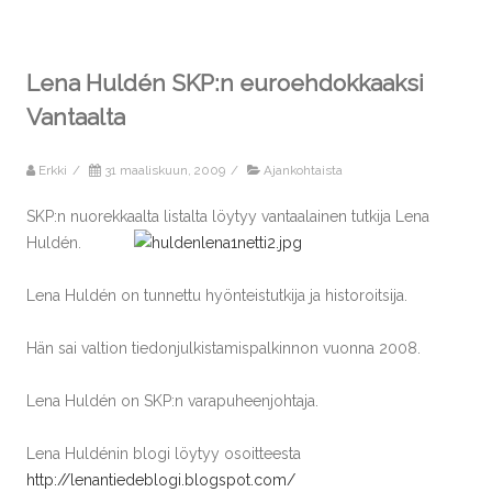
Lena Huldén SKP:n euroehdokkaaksi
Vantaalta
Erkki
/
31 maaliskuun, 2009
/
Ajankohtaista
SKP:n nuorekkaalta listalta löytyy vantaalainen tutkija Lena
Huldén.
Lena Huldén on tunnettu hyönteistutkija ja historoitsija.
Hän sai valtion tiedonjulkistamispalkinnon vuonna 2008.
Lena Huldén on SKP:n varapuheenjohtaja.
Lena Huldénin blogi löytyy osoitteesta
http://lenantiedeblogi.blogspot.com/