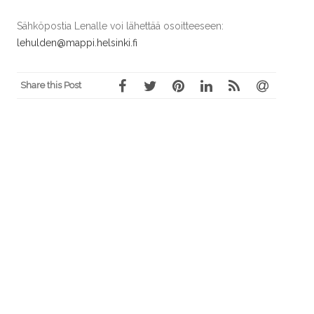
Sähköpostia Lenalle voi lähettää osoitteeseen:
lehulden@mappi.helsinki.fi
Share this Post
Post
←
SKP EUROVAALEIHIN
MAANANTAIKLUBI
→
navigation
VASEMMISTOLAISELLA
VAIHTOEHDOLLA