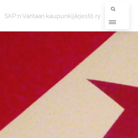
SKP:n Vantaan kaupunkijärjestö ry