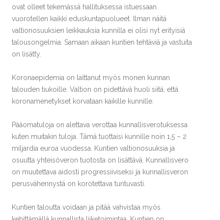
ovat olleet tekemässä hallituksessa istuessaan
vuorotellen kaikki eduskuntapuolueet. Ilman näitä
valtionosuuksien leikkauksia kunnilla ei olisi nyt erityisiä
talousongelmia. Samaan aikaan kuntien tehtäviä ja vastuita
on lisätty.
Koronaepidemia on laittanut myös monen kunnan
talouden tiukoille. Valtion on pidettävä huoli siitä, että
koronamenetykset korvataan kaikille kunnille.
Pääomatuloja on alettava verottaa kunnallisverotuksessa
kuten muitakin tuloja. Tämä tuottaisi kunnille noin 1,5 – 2
miljardia euroa vuodessa. Kuntien valtionosuuksia ja
osuutta yhteisöveron tuotosta on lisättävä. Kunnallisvero
on muutettava aidosti progressiiviseksi ja kunnallisveron
perusvähennystä on korotettava tuntuvasti.
Kuntien taloutta voidaan ja pitää vahvistaa myös
kehittämällä kunnallista liiketoimintaa. Kuntien on