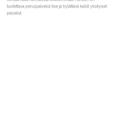
tuotettava peruspalvelut itse ja hylättävä kalliit yksityiset
palvelut.
Kunnat voivat säästää esimerkiksi pidättäytymällä
ostamasta konsulttipalveluja ulkopuolisilta.
SKP vaatii korotuksia kuntien valtionosuuksiin ja jo
vuosikymmeniä toteutettujen kuntien valtionosuuksien
leikkausten perumista.
kuntavaalit
SKP
talous
Share this Post