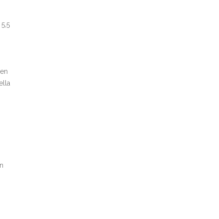
 5,5
sen
ella
en