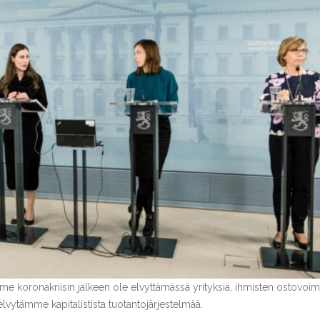
me koronakriisin jälkeen ole elvyttämässä yrityksiä, ihmisten ostovoim
elvytämme kapitalistista tuotantojärjestelmää.