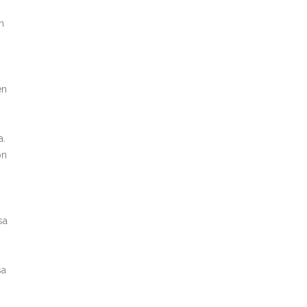
n
en
a.
on
sa
sa