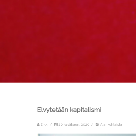
Elvytetään kapitalismi
Erkki
/
20 kesäkuun, 2020
/
Ajankohtaista