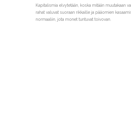
Kapitalismia elvytetään, koska mitään muutakaan vaiht
rahat valuvat suoraan rikkaille ja pääomien kasaam
normaaliin, jota monet tuntuvat toivovan.
Vasemmisto on sosialismin hylättyään pakotettu tuke
ihmismäisemmäksi, vähemmän riistäväksi tai ympärist
visiota eikä voimaa.
Vasemmisto on oudossa tilanteessa, huomautti mar
Liiton liittopäivillä.
Kun kansallismielinen populismi nousee, takertuu
virtojen vapauttamiseen. Vasemmisto on omaksunut a
vaurautta. Vuoden 2008 talouskriisin jälkeen on fi
miljardeja euroja, mutta maailmantalous on edellee
Ronkainen pitää erittäin todennäköisenä, että vasemm
kaiken muunkin jälkeen – vaikka se pakottaa sulke