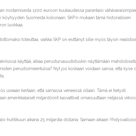
n nostamisesta 1200 euroon kuukaudessa parantaisi vähävaraisimpie
isi köyhyyden Suomesta kokonaan. SKP:n mukaan tämä historiallisen
uron luokkaa.
ottomaksi toteuttaa, vaikka SKP on esittänyt sille myös täysin realistis
akriisissä käyttää, alkaa perusturvauudistuskin näyttämään mahdolliselt
 ihmisten perustoimeentuloa? Nyt jos koskaan voidaan sanoa, että kyse 
ta.
myös useaan kertaan, että samassa veneessä ollaan. Tämä ei tietysti
aan amerikkalaiset miljardöörit kasvattivat omaisuuttaan neljässä viikos
is-huhtikuun aikana 25 miljardia dollaria. Samaan aikaan Yhdysvallois