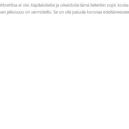
oehtoa ei ole. Kapitalisteille ja oikeistolle tämä tietenkin sopii, koska
isen jatkuvuus on varmistettu. Se on sitä paluuta koronaa edeltäneesee
maan kapitalismia ja toivomaan, että sitä jollain ilveellä voidaan muut
öystävälliseksi. Sosialismin vaatimiin uudistuksiin ei ole rohkeutta,
xilainen tutkija Antti Ronkainenkin puhuessaan vastikään Suomalaisuu
 vasemmisto Euroopan unioniin, vapaakauppaan ja globaalien pääomie
jatuksen, että tätä kautta saavutetaan talouskasvua, vapautta ja
nanssijärjestelmän pystyssä pitämiseksi käytetty kymmeniätuhansia
n epävakaa ja EU:n sekä Yhdysvaltain talouskasvu vaatimatonta.
isto palvoo kapitalismia edelleen – finanssikriisin, koronakriisin ja
maan tuotantoa ja unohtamaan duunarit.