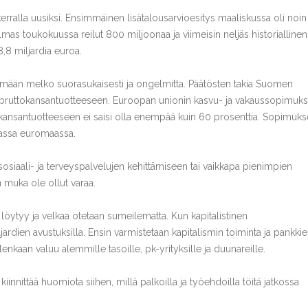
 kerralla uusiksi. Ensimmäinen lisätalousarvioesitys maaliskussa oli noin
mas toukokuussa reilut 800 miljoonaa ja viimeisin neljäs historiallinen
8,8 miljardia euroa.
tämään melko suorasukaisesti ja ongelmitta. Päätösten takia Suomen
sa bruttokansantuotteeseen. Euroopan unionin kasvu- ja vakaussopimuk
ansantuotteeseen ei saisi olla enempää kuin 60 prosenttia. Sopimuks
assa euromaassa.
sosiaali- ja terveyspalvelujen kehittämiseen tai vaikkapa pienimpien
 muka ole ollut varaa.
a löytyy ja velkaa otetaan sumeilematta. Kun kapitalistinen
ljardien avustuksilla. Ensin varmistetaan kapitalismin toiminta ja pankki
lenkaan valuu alemmille tasoille, pk-yrityksille ja duunareille.
 kiinnittää huomiota siihen, millä palkoilla ja työehdoilla töitä jatkossa