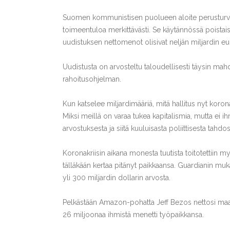
Suomen kommunistisen puolueen aloite perusturva
toimeentuloa merkittävästi. Se käytännössä poista
uudistuksen nettomenot olisivat neljän miljardin e
Uudistusta on arvosteltu taloudellisesti täysin mahd
rahoitusohjelman.
Kun katselee miljardimääriä, mitä hallitus nyt koron
Miksi meillä on varaa tukea kapitalismia, mutta ei
arvostuksesta ja siitä kuuluisasta poliittisesta tahdos
Koronakriisin aikana monesta tuutista toitotettiin 
tälläkään kertaa pitänyt paikkaansa. Guardianin muk
yli 300 miljardin dollarin arvosta.
Pelkästään Amazon-pohatta Jeff Bezos nettosi maal
26 miljoonaa ihmistä menetti työpaikkansa.