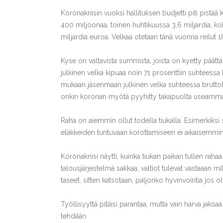
Koronakriisin vuoksi hallituksen budjetti piti pistää
400 miljoonaa, toinen huhtikuussa 3,6 miljardia, kol
miljardia euroa. Velkaa otetaan tänä vuonna reilut 1
Kyse on valtavista summista, joista on kyetty päät
julkinen velka kipuaa noin 71 prosenttiin suhtees
mukaan jäsenmaan julkinen velka suhteessa bruttok
onkin koronan myötä pyyhitty takapuolta useamm
Raha on aiemmin ollut todella tiukalla. Esimerkiksi 
eläkkeiden tuntuvaan korottamiseen ei aikaisemmin
Koronakriisi näytti, kuinka tiukan paikan tullen raha
talousjärjestelmä sakkaa, valtiot tulevat vastaaan mi
taseet, sitten katsotaan, paljonko hyvinvointia jos ol
Työllisyyttä pitäisi parantaa, mutta vain harva jaksaa
tehdään.