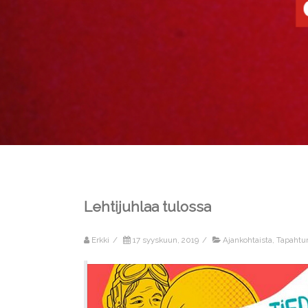
Lehtijuhlaa tulossa
Erkki
/
17 syyskuun, 2019
/
Ajankohtaista
,
Tapahtu