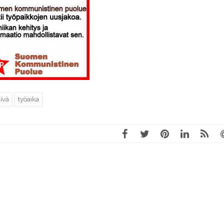
ivä
työaika
A JHLN
100 VUOTTA LUOKKASODAN ALKAMISES