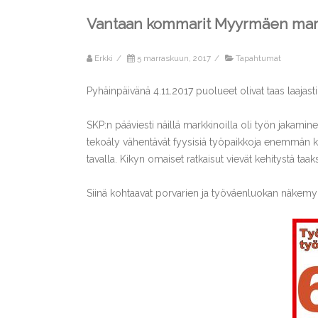
Vantaan kommarit Myyrmäen mark
Erkki
/
5 marraskuun, 2017
/
Tapahtumat
Pyhäinpäivänä 4.11.2017 puolueet olivat taas laaja
SKP:n pääviesti näillä markkinoilla oli työn jakami
tekoäly vähentävät fyysisiä työpaikkoja enemmän ku
tavalla. Kikyn omaiset ratkaisut vievät kehitystä taak
Siinä kohtaavat porvarien ja työväenluokan näkem