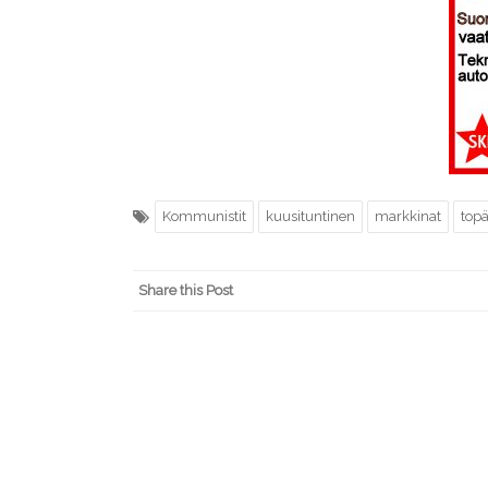
Kommunistit
kuusituntinen
markkinat
topä
Share this Post
Post
←
KOMMUNIST JA SITOUTUMATTOMAT OMALLA LISTALL