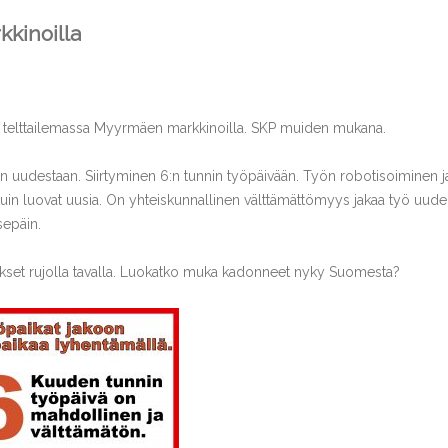
kinoilla
sti telttailemassa Myyrmäen markkinoilla. SKP muiden mukana.
nen uudestaan. Siirtyminen 6:n tunnin työpäivään. Työn robotisoiminen j
in luovat uusia. On yhteiskunnallinen välttämättömyys jakaa työ uude
sepäin.
ykset rujolla tavalla. Luokatko muka kadonneet nyky Suomesta?