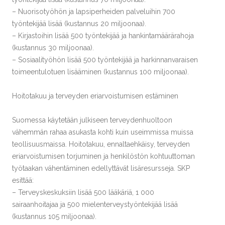
– Nuorisotyöhön ja lapsiperheiden palveluihin 700
työntekijää lisää (kustannus 20 miljoonaa).
– Kirjastoihin lisää 500 työntekijää ja hankintamäärärahoja
(kustannus 30 miljoonaa).
– Sosiaalityöhön lisää 500 työntekijää ja harkinnanvaraisen
toimeentulotuen lisääminen (kustannus 100 miljoonaa).
Hoitotakuu ja terveyden eriarvoistumisen estäminen
Suomessa käytetään julkiseen terveydenhuoltoon
vähemmän rahaa asukasta kohti kuin useimmissa muissa
teollisuusmaissa. Hoitotakuu, ennaltaehkäisy, terveyden
eriarvoistumisen torjuminen ja henkilöstön kohtuuttoman
työtaakan vähentäminen edellyttävät lisäresursseja. SKP
esittää:
– Terveyskeskuksiin lisää 500 lääkäriä, 1 000
sairaanhoitajaa ja 500 mielenterveystyöntekijää lisää
(kustannus 105 miljoonaa).