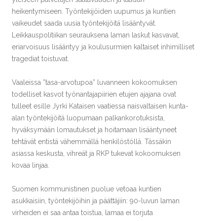
heikentymiseen. Työntekijöiden uupumus ja kuntien
vaikeudet saada uusia työntekijöitä lisääntyvät.
Leikkauspolitiikan seurauksena laman laskut kasvavat,
eriarvoisuus lisääntyy ja koulusurmien kaltaiset inhimilliset
tragediat toistuvat.
Vaaleissa ”tasa-arvotupoa” luvanneen kokoomuksen
todelliset kasvot työnantajapiirien etujen ajajana ovat
tulleet esille Jyrki Kataisen vaatiessa naisvaltaisen kunta-
alan työntekijöitä luopumaan palkankorotuksista,
hyväksymään lomautukset ja hoitamaan lisääntyneet
tehtävät entistä vähemmällä henkilöstöllä. Tässäkin
asiassa keskusta, vihreät ja RKP tukevat kokoomuksen
kovaa linjaa.
Suomen kommunistinen puolue vetoaa kuntien
asukkaisiin, työntekijöihin ja päättäjiin: 90-luvun laman
virheiden ei saa antaa toistua, lamaa ei torjuta