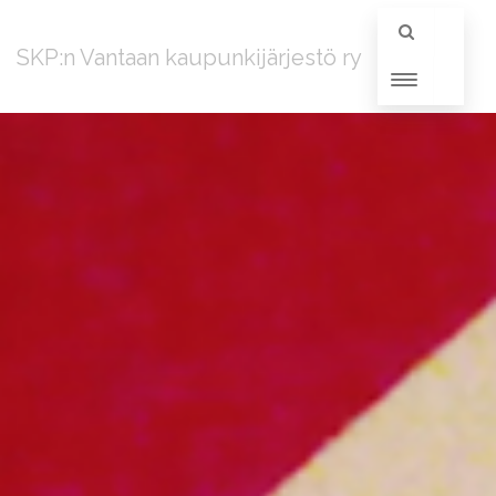
SKP:n Vantaan kaupunkijärjestö ry