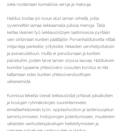
sekä nostamaan kunnallisia veroja ja maksuja.
Hallitus toistaa 90-luvun alun laman virheitä, joilla
syvennettiin lamaa leikkaamalla julkisia menoja. Tällä
kertaa likainen työ leikkauslistojen laatimisessa pyritään
vain siirtämään kuntien päättäjille. Porvarihallitukselta riittää
miljardeja pankeille, yrityksille, rikkaiden verohelpotuksiin
ja asevarusteluun, mutta ei perusturvaan ja kuntien
palveluihin, joiden tarve laman oloissa kasvaa. Hallituksen
kunnille lupaama yhteisövero-osuuden korotus ei riitä
kattamaan edes kuntien yhteisöverotuottojen
vähenemistä.
Kunnissa tekeillä olevat leikkauslistat johtavat päiväkotien
ja koulujen ryhmäkokojen suurentamiseen,
ennaltaehkäisevän työn, oppilashuollon ja lastensuojelun
laiminlyömiseen, hoitojonojen pidentymiseen, muutenkin
vähäisten vanhustenpalvelujen heikentymiseen ja
yleiseen palvelujen saatavuuden ja laadun