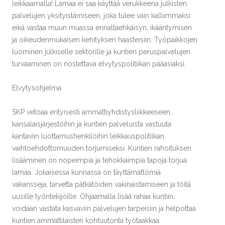
leikkaamalla! Lamaa ei saa käyttää verukkeena julkisten
palvelujen yksityistämiseen, joka tulee vain kalliimmaksi
eikä vastaa muun muassa ennaltaehkäisyn, ikääntymisen
ja oikeudenmukaisen kehityksen haasteisiin. Työpaikkojen
luominen julkiselle sektorille ja kuntien peruspalvelujen
turvaaminen on nostettava elvytyspolitiikan pääasiaksi.
Elvytysohjelma
SKP vetoaa erityisesti ammattiyhdistysliikkeeseen,
kansalaisjärjestöihin ja kuntien palveluista vastuuta
kantaviin luottamushenkilöihin leikkauspolitiikan
vaihtoehdottomuuden torjumiseksi. Kuntien rahoituksen
lisääminen on nopeimpia ja tehokkaimpia tapoja torjua
lamaa. Jokaisessa kunnassa on täyttämättömiä
vakansseja, tarvetta pätkätöiden vakinaistamiseen ja töitä
uusille työntekijöille. Ohjaamalla lisää rahaa kuntiin,
voidaan vastata kasvaviin palvelujen tarpeisiin ja helpottaa
kuntien ammattilaisten kohtuutonta työtaakkaa.