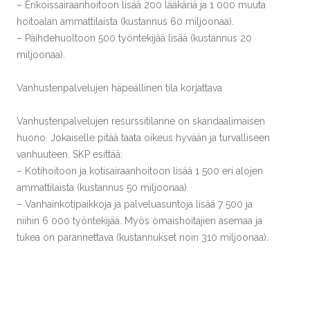
– Erikoissairaanhoitoon lisää 200 lääkäriä ja 1 000 muuta
hoitoalan ammattilaista (kustannus 60 miljoonaa).
– Päihdehuoltoon 500 työntekijää lisää (kustannus 20
miljoonaa).
Vanhustenpalvelujen häpeällinen tila korjattava
Vanhustenpalvelujen resurssitilanne on skandaalimaisen
huono. Jokaiselle pitää taata oikeus hyvään ja turvalliseen
vanhuuteen. SKP esittää:
– Kotihoitoon ja kotisairaanhoitoon lisää 1 500 eri alojen
ammattilaista (kustannus 50 miljoonaa).
– Vanhainkotipaikkoja ja palveluasuntoja lisää 7 500 ja
niihin 6 000 työntekijää. Myös omaishoitajien asemaa ja
tukea on parannettava (kustannukset noin 310 miljoonaa).
Kohtuuhintaisia asuntoja
Asumiskustannukset on saatava kuriin. Etenkin