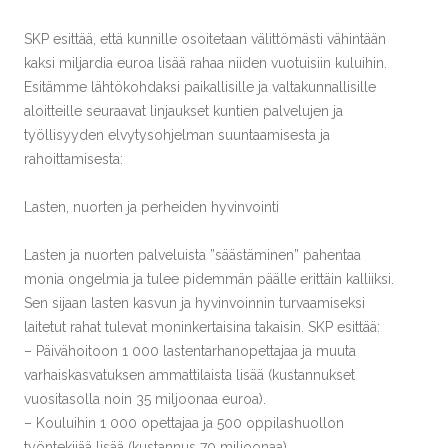
SKP esittää, että kunnille osoitetaan välittömästi vähintään
kaksi miljardia euroa lisää rahaa niiden vuotuisiin kuluihin.
Esitämme lähtökohdaksi paikallisille ja valtakunnallisille
aloitteille seuraavat linjaukset kuntien palvelujen ja
työllisyyden elvytysohjelman suuntaamisesta ja
rahoittamisesta:
Lasten, nuorten ja perheiden hyvinvointi
Lasten ja nuorten palveluista ”säästäminen” pahentaa
monia ongelmia ja tulee pidemmän päälle erittäin kalliiksi.
Sen sijaan lasten kasvun ja hyvinvoinnin turvaamiseksi
laitetut rahat tulevat moninkertaisina takaisin. SKP esittää:
– Päivähoitoon 1 000 lastentarhanopettajaa ja muuta
varhaiskasvatuksen ammattilaista lisää (kustannukset
vuositasolla noin 35 miljoonaa euroa).
– Kouluihin 1 000 opettajaa ja 500 oppilashuollon
työntekijää lisää (kustannus 70 miljoonaa).