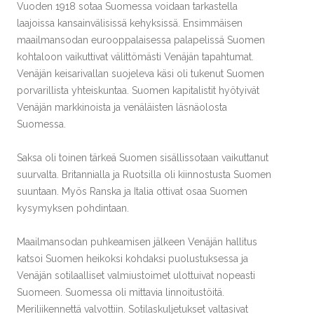
Vuoden 1918 sotaa Suomessa voidaan tarkastella
laajoissa kansainvälisissä kehyksissä. Ensimmäisen
maailmansodan eurooppalaisessa palapelissä Suomen
kohtaloon vaikuttivat välittömästi Venäjän tapahtumat.
Venäjän keisarivallan suojeleva käsi oli tukenut Suomen
porvarillista yhteiskuntaa. Suomen kapitalistit hyötyivät
Venäjän markkinoista ja venäläisten läsnäolosta
Suomessa.
Saksa oli toinen tärkeä Suomen sisällissotaan vaikuttanut
suurvalta. Britannialla ja Ruotsilla oli kiinnostusta Suomen
suuntaan. Myös Ranska ja Italia ottivat osaa Suomen
kysymyksen pohdintaan.
Maailmansodan puhkeamisen jälkeen Venäjän hallitus
katsoi Suomen heikoksi kohdaksi puolustuksessa ja
Venäjän sotilaalliset valmiustoimet ulottuivat nopeasti
Suomeen. Suomessa oli mittavia linnoitustöitä.
Meriliikennettä valvottiin. Sotilaskuljetukset valtasivat