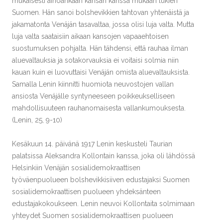
mukaisesti ainoankaan kansan kanssa mukaan lukien
Suomen. Hän sanoi bolshevikkien tahtovan yhtenäistä ja
jakamatonta Venäjän tasavaltaa, jossa olisi luja valta. Mutta
luja valta saataisiin aikaan kansojen vapaaehtoisen
suostumuksen pohjalta. Hän tähdensi, että rauhaa ilman
aluevaltauksia ja sotakorvauksia ei voitaisi solmia niin
kauan kuin ei luovuttaisi Venäjän omista aluevaltauksista.
Samalla Lenin kiinnitti huomiota neuvostojen vallan
ansiosta Venäjälle syntyneeseen poikkeukselliseen
mahdollisuuteen rauhanomaisesta vallankumouksesta.
(Lenin, 25, 9-10)
Kesäkuun 14. päivänä 1917 Lenin keskusteli Taurian
palatsissa Aleksandra Kollontain kanssa, joka oli lähdössä
Helsinkiin Venäjän sosialidemokraattisen
työväenpuolueen bolshevikkisiiven edustajaksi Suomen
sosialidemokraattisen puolueen yhdeksänteen
edustajakokoukseen. Lenin neuvoi Kollontaita solmimaan
yhteydet Suomen sosialidemokraattisen puolueen