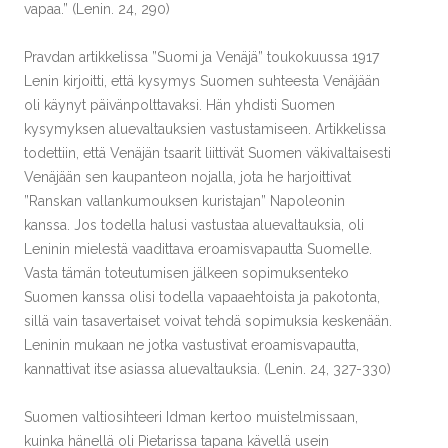
vapaa.” (Lenin. 24, 290)
Pravdan artikkelissa ”Suomi ja Venäjä” toukokuussa 1917
Lenin kirjoitti, että kysymys Suomen suhteesta Venäjään
oli käynyt päivänpolttavaksi. Hän yhdisti Suomen
kysymyksen aluevaltauksien vastustamiseen. Artikkelissa
todettiin, että Venäjän tsaarit liittivät Suomen väkivaltaisesti
Venäjään sen kaupanteon nojalla, jota he harjoittivat
”Ranskan vallankumouksen kuristajan” Napoleonin
kanssa. Jos todella halusi vastustaa aluevaltauksia, oli
Leninin mielestä vaadittava eroamisvapautta Suomelle.
Vasta tämän toteutumisen jälkeen sopimuksenteko
Suomen kanssa olisi todella vapaaehtoista ja pakotonta,
sillä vain tasavertaiset voivat tehdä sopimuksia keskenään.
Leninin mukaan ne jotka vastustivat eroamisvapautta,
kannattivat itse asiassa aluevaltauksia. (Lenin. 24, 327-330)
Suomen valtiosihteeri Idman kertoo muistelmissaan,
kuinka hänellä oli Pietarissa tapana kävellä usein