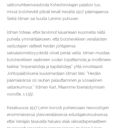
valtionsihteerivirastosta Ksheshinskajan palatsin luo,
missä bolshevikit pitivät kevät-kesällä 1917 päämajaansa.
Siellä Idman sai kuulla Leninin puhuvan.
Idman toteaa, ettei tarvinnut kauankaan kuunnella näitä
puheita ymmärtääkseen, että bolshevikkien venäläisten
vastustajien väitteet heidän johtajiensa
saksalaismielisyydestä olivat perää vailla. Idman muistaa
bolshevikkien vaatineen sodan lopettamista ja moittineen
kaikkia ”imperialisteja ja kapitalisteja” yhtä innokkaasti.
Johtopäätöksenä kuulemastaan Idman teki: ”Heidän
päämääränsä oli rauhan palauttaminen ja sosiaalinen
vallankumous.” (Idman Karl, Maamme itsenäistymisen
vuosilta, s.135).
Kesäkuussa 1917 Lenin korosti puheessaan neuvostojen
ensimmäisessä yleisvenäläisessä edustajakokouksessa,
ettei Venäjän tasavalta haluaisi elää väkivaltaperiaatteen