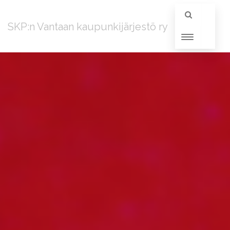
SKP:n Vantaan kaupunkijärjestö ry