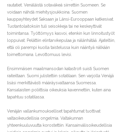
rautatiet. Venäläistä sotaväkeä siirrettiin Suomeen. Se
voidaan nähdä miehitysjoukkoina. Suomen
kauppayhteydet Saksaan ja Länsi-Eurooppaan katkesivat.
Tuotantolaitoksiin tuli seisokkeja tai ne keskeyttivät
toimintansa. Työttömyys kasvoi, etenkin kun linnoitustyöt
loppuivat. Pelättiin elintarvikepulaa ja nälänhätää. Ajateltiin,
että oli parempi kuolla taistelussa kuin nääntyä nälkään
toimettomana. Levottomuus levisi.
Ensimmäisen maailmansodan katastrofi suisti Suomen
raiteiltaan. Suomi julistettiin sotatilaan. Sen varjolla Venäjä
lisäsi merkittävästi määräysvaltaansa Suomessa.
Kansalaisten poliittisia oikeuksia kavennettiin, kuten aina
tapahtuu sotatilassa.
Venäjän vallankumoukselliset tapahtumat tuottivat
valtaoikeudellisia ongelmia. Valtakunnan
yhteenkuuluvuutta korostettiin. Kansainvälisoikeudellisia