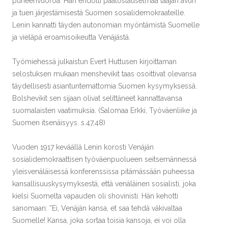
puheenvuoroa. Hän ehdotti päätöslauselmaa laajan avun
ja tuen järjestämisestä Suomen sosialidemokraateille.
Lenin kannatti täyden autonomian myöntämistä Suomelle
ja vieläpä eroamisoikeutta Venäjästä.
Työmiehessä julkaistun Evert Huttusen kirjoittaman
selostuksen mukaan menshevikit taas osoittivat olevansa
täydellisesti asiantuntemattomia Suomen kysymyksessä.
Bolshevikit sen sijaan olivat selittäneet kannattavansa
suomalaisten vaatimuksia. (Salomaa Erkki, Työväenliike ja
Suomen itsenäisyys. s.47,48)
Vuoden 1917 keväällä Lenin korosti Venäjän
sosialidemokraattisen työväenpuolueen seitsemännessä
yleisvenäläisessä konferenssissa pitämässään puheessa
kansallisuuskysymyksestä, että venäläinen sosialisti, joka
kielsi Suomelta vapauden oli shovinisti. Hän kehotti
sanomaan: ”Ei, Venäjän kansa, et saa tehdä väkivaltaa
Suomelle! Kansa, joka sortaa toisia kansoja, ei voi olla