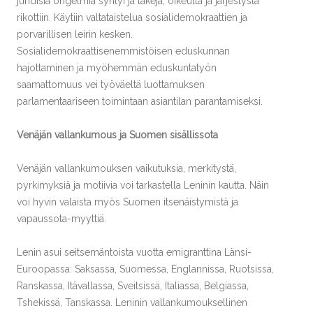
juridisia ongelmia syntyi ja lakeja, oikeutta ja järjestystä
rikottiin. Käytiin valtataistelua sosialidemokraattien ja
porvarillisen leirin kesken.
Sosialidemokraattisenemmistöisen eduskunnan
hajottaminen ja myöhemmän eduskuntatyön
saamattomuus vei työväeltä luottamuksen
parlamentaariseen toimintaan asiantilan parantamiseksi.
Venäjän vallankumous ja Suomen sisällissota
Venäjän vallankumouksen vaikutuksia, merkitystä,
pyrkimyksiä ja motiivia voi tarkastella Leninin kautta. Näin
voi hyvin valaista myös Suomen itsenäistymistä ja
vapaussota-myyttiä.
Lenin asui seitsemäntoista vuotta emigranttina Länsi-
Euroopassa: Saksassa, Suomessa, Englannissa, Ruotsissa,
Ranskassa, Itävallassa, Sveitsissä, Italiassa, Belgiassa,
Tshekissä, Tanskassa. Leninin vallankumouksellinen