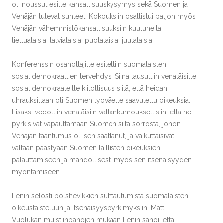
oli noussut esille kansallisuuskysymys sekä Suomen ja
Venäjän tulevat suhteet. Kokouksiin osallistui paljon myös
Venäjän vähemmistökansallisuuksiin kuuluneita:
liettualaisia, latvialaisia, puolalaisia, juutalaisia.
Konferenssin osanottajille esitettiin suomalaisten
sosialidemokraattien tervehdys. Siinä lausuttiin venäläisille
sosialidemokraateille kiitollisuus siitä, että heidän
uhrauksillaan oli Suomen työväelle saavutettu oikeuksia.
Lisäksi vedottiin venäläisiin vallankumouksellisiin, että he
pyrkisivät vapauttamaan Suomen siitä sorrosta, johon
Venäjän taantumus oli sen saattanut, ja vaikuttaisivat
valtaan päästyään Suomen laillisten oikeuksien
palauttamiseen ja mahdollisesti myös sen itsenäisyyden
myöntämiseen.
Lenin selosti bolshevikkien suhtautumista suomalaisten
oikeustaisteluun ja itsenäisyyspyrkimyksiin. Matti
Vuolukan muistiinpanojen mukaan Lenin sanoi, että