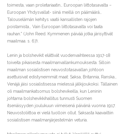
toimesta, vaan proletariaatin… Euroopan liittotasavalta –
Euroopan Yhdysvallat- siinä meillä on päämäärä…
Talouselämän kehitys vaatii kansallisten rajojen
poistamista… Vain Euroopan liittotasavalta voi taata
rauhan.” (John Reed. Kymmenen päivää jotka järisyttivät
maailmaa. s. 67).
Lenin ja bolshevikit elättivät vuodenvaihteessa 1917-18
toiveita pikaisesta maailmanvallankumouksesta. Silloin
maailman sosialistisen neuvostotasavallan johtoon
asettuisivat edistyneimmät maat: Saksa, Britannia, Ranska…
Venäjä jäisi sosialistisessa mielessä jälkijoukoksi. Tällainen
oli maailmankatsomus bolshevikeilla, kun Leninin
johtama bolshevikkihallitus tunnusti Suomen
itsenäisyyden joulukuun viimeisenä päivänä vuonna 1917.
Neuvostoliittoa ei vielä tuolloin ollut. Saksasta kaavailtiin
sosialistisen maailmanjärjestelmän veturia.