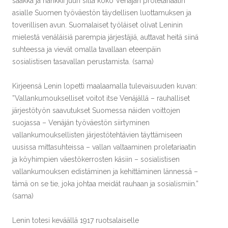
saakka ja hankkii juuri sillä koko Venäjän proletariaatin
asialle Suomen työväestön täydellisen luottamuksen ja
toverillisen avun. Suomalaiset työläiset olivat Leninin
mielestä venäläisiä parempia järjestäjiä, auttavat heitä siinä
suhteessa ja vievät omalla tavallaan eteenpäin
sosialistisen tasavallan perustamista. (sama)
Kirjeensä Lenin lopetti maalaamalla tulevaisuuden kuvan:
”Vallankumoukselliset voitot itse Venäjällä – rauhalliset
järjestötyön saavutukset Suomessa näiden voittojen
suojassa – Venäjän työväestön siirtyminen
vallankumouksellisten järjestötehtävien täyttämiseen
uusissa mittasuhteissa – vallan valtaaminen proletariaatin
ja köyhimpien väestökerrosten käsiin – sosialistisen
vallankumouksen edistäminen ja kehittäminen lännessä –
tämä on se tie, joka johtaa meidät rauhaan ja sosialismiin.”
(sama)
Lenin totesi keväällä 1917 ruotsalaiselle