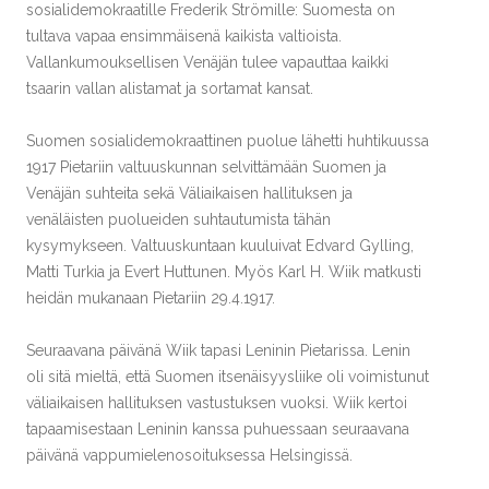
sosialidemokraatille Frederik Strömille: Suomesta on
tultava vapaa ensimmäisenä kaikista valtioista.
Vallankumouksellisen Venäjän tulee vapauttaa kaikki
tsaarin vallan alistamat ja sortamat kansat.
Suomen sosialidemokraattinen puolue lähetti huhtikuussa
1917 Pietariin valtuuskunnan selvittämään Suomen ja
Venäjän suhteita sekä Väliaikaisen hallituksen ja
venäläisten puolueiden suhtautumista tähän
kysymykseen. Valtuuskuntaan kuuluivat Edvard Gylling,
Matti Turkia ja Evert Huttunen. Myös Karl H. Wiik matkusti
heidän mukanaan Pietariin 29.4.1917.
Seuraavana päivänä Wiik tapasi Leninin Pietarissa. Lenin
oli sitä mieltä, että Suomen itsenäisyysliike oli voimistunut
väliaikaisen hallituksen vastustuksen vuoksi. Wiik kertoi
tapaamisestaan Leninin kanssa puhuessaan seuraavana
päivänä vappumielenosoituksessa Helsingissä.