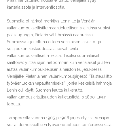
Maailmanvallankumousta ei tullut. Venäjällä syttyi
kansalaissota ja interventiosotia.
Suomella oli tärkeä merkitys Leninille ja Venäjän
vallankumouksellisille maantieteellisen sijaintinsa vuoksi
pääkaupungin, Pietarin välittömässä naapurissa.
Suomessa sijoitettuna olleen venäläisen laivasto- ja
sotajoukon keskuudessa alkoivat levitä
vallankumoukselliset mielialat. Lisäksi suomalaiset
saattoivat ylittää rajan helpommin kuin venäläiset ja siten
auttaa vallankumouksellisen aineiston kuljetuksessa
Venäjälle. Pietarilainen vallankumousjärjestö ”Taisteluliitto
työväenluokan vapauttamiseksi”, jonka keskeisiä hahmoja
Lenin oli, käytti Suomen kautta kulkenutta
vallankumouskirjallisuuden kuljetustietä jo 1800-luvun
lopulla.
Tampereella vuonna 1905 ja 1906 järjestetyissä Venäjän
sosialidemokraattisen työväenpuolueen konferensseissa