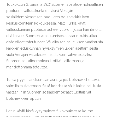
Toukokuun 2. päivänä 1917 Suomen sosialidemokraattisen
puolueen valtuuskunta oli läsnä Venäjän
sosialidemokraattisen puolueen bolshevikkisiiven
keskuskomitean kokouksessa. Matti Turkia käytti
valtuuskunnan puolesta puheenvuoron, jossa hän ilmoitti,
että toiveet Suomen vapautumisesta tsaarin kukistuttua
eivät olleet toteutuneet. Väliaikaisen hallituksen vaatimusta
kaikkien eduskunnan hyväksymien lakien asettamisesta
vielä Venäjän väliaikaisen hallituksen vahvistettaviksi
Suomen sosialidemokraatit pitivät laittomana ja
mahdottomana toteuttaa.
Turkia pyysi harkitsemaan asiaa ja jos bolshevikit olisivat
valmiita taistelemaan tässä kohdassa väliaikaista hallitusta
vastaan, niin Suomen sosialidemokraatit luottaisivat
bolshevikkien apuun.
Lenin käytti tästä kysymyksestä kokouksessa kolme