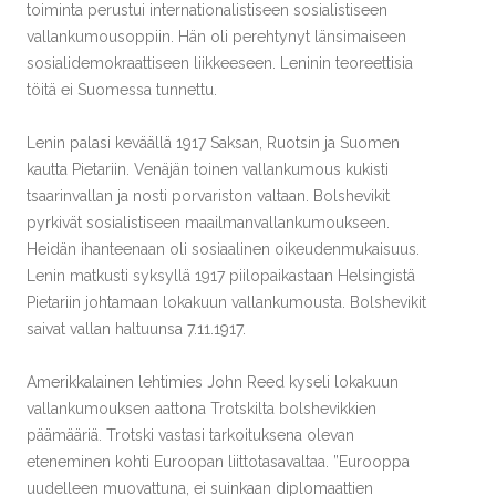
toiminta perustui internationalistiseen sosialistiseen
vallankumousoppiin. Hän oli perehtynyt länsimaiseen
sosialidemokraattiseen liikkeeseen. Leninin teoreettisia
töitä ei Suomessa tunnettu.
Lenin palasi keväällä 1917 Saksan, Ruotsin ja Suomen
kautta Pietariin. Venäjän toinen vallankumous kukisti
tsaarinvallan ja nosti porvariston valtaan. Bolshevikit
pyrkivät sosialistiseen maailmanvallankumoukseen.
Heidän ihanteenaan oli sosiaalinen oikeudenmukaisuus.
Lenin matkusti syksyllä 1917 piilopaikastaan Helsingistä
Pietariin johtamaan lokakuun vallankumousta. Bolshevikit
saivat vallan haltuunsa 7.11.1917.
Amerikkalainen lehtimies John Reed kyseli lokakuun
vallankumouksen aattona Trotskilta bolshevikkien
päämääriä. Trotski vastasi tarkoituksena olevan
eteneminen kohti Euroopan liittotasavaltaa. ”Eurooppa
uudelleen muovattuna, ei suinkaan diplomaattien