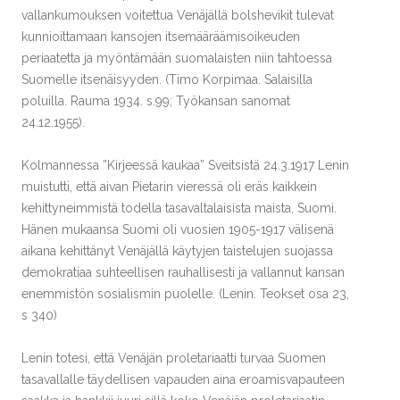
vallankumouksen voitettua Venäjällä bolshevikit tulevat
kunnioittamaan kansojen itsemääräämisoikeuden
periaatetta ja myöntämään suomalaisten niin tahtoessa
Suomelle itsenäisyyden. (Timo Korpimaa. Salaisilla
poluilla. Rauma 1934. s.99; Työkansan sanomat
24.12.1955).
Kolmannessa ”Kirjeessä kaukaa” Sveitsistä 24.3.1917 Lenin
muistutti, että aivan Pietarin vieressä oli eräs kaikkein
kehittyneimmistä todella tasavaltalaisista maista, Suomi.
Hänen mukaansa Suomi oli vuosien 1905-1917 välisenä
aikana kehittänyt Venäjällä käytyjen taistelujen suojassa
demokratiaa suhteellisen rauhallisesti ja vallannut kansan
enemmistön sosialismin puolelle. (Lenin. Teokset osa 23,
s 340)
Lenin totesi, että Venäjän proletariaatti turvaa Suomen
tasavallalle täydellisen vapauden aina eroamisvapauteen