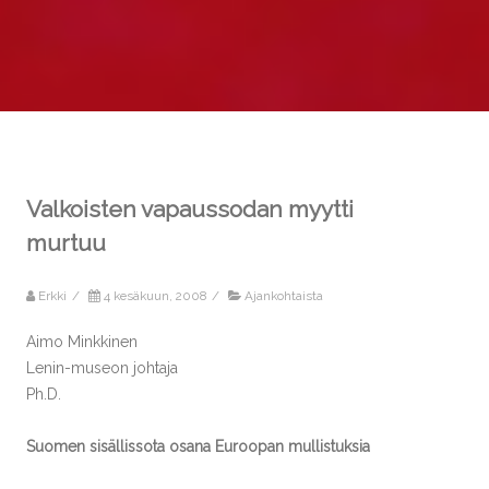
Valkoisten vapaussodan myytti
murtuu
Erkki
/
4 kesäkuun, 2008
/
Ajankohtaista
Aimo Minkkinen
Lenin-museon johtaja
Ph.D.
Suomen sisällissota osana Euroopan mullistuksia