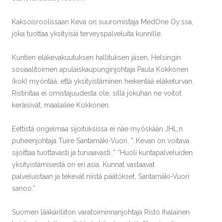
Kaksoisroolissaan Keva on suuromistaja MedOne Oy:ssa,
joka tuottaa yksityisiä terveyspalveluita kunnille.
Kuntien eläkevakuutuksen hallituksen jäsen, Helsingin
sosiaalitoimen apulaiskaupunginjohtaja Paula Kokkonen
(kok) myöntää, että yksityistäminen heikentää eläketurvan.
Ristiriitaa ei omistajuudesta ole, sillä jokuhan ne voitot
keräisivät, maalailee Kokkonen.
Eettistä ongelmaa sijoituksissa ei näe myöskään JHL:n
puheenjohtaja Tuire Santamäki-Vuori. ”..Kevan on voitava
sijoittaa tuottavasti ja turvaavasti..” ”Huoli kuntapalveluiden
yksityistämisestä on eri asia. Kunnat vastaavat
palveluistaan ja tekevät niistä päätökset, Santamäki-Vuori
sanoo.”
Suomen lääkäriliiton varatoiminnanjohtaja Risto Ihalainen