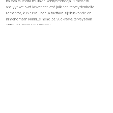
haistaa taustalta muitakin kehitystrendejä. ”Ilmeisesti
analyytikot ovat laskeneet, että julkinen terveydenhoito
romahtaa, kun turvallinen ja tuottava sijoituskohde on
nimenomaan kunnille henkilöä vuokraava terveysalan
yhtiö, Ihalainen arvuuttelee.”
Kuntien eläkevakuutus tuli MedOne Oy:n suuromistajaksi
pari vuotta sitten.
Share this Post