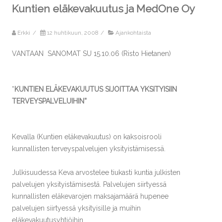
Kuntien eläkevakuutus ja MedOne Oy
Erkki
/
12 huhtikuun, 2008
/
Ajankohtaista
VANTAAN SANOMAT SU 15.10.06 (Risto Hietanen)
”
KUNTIEN ELÄKEVAKUUTUS SIJOITTAA YKSITYISIIN
TERVEYSPALVELUIHIN”
Kevalla (Kuntien eläkevakuutus) on kaksoisrooli
kunnallisten terveyspalvelujen yksityistämisessä.
Julkisuudessa Keva arvostelee tiukasti kuntia julkisten
palvelujen yksityistämisestä. Palvelujen siirtyessä
kunnallisten eläkevarojen maksajamäärä hupenee
palvelujen siirtyessä yksityisille ja muihin
eläkevakuutusyhtiöihin.