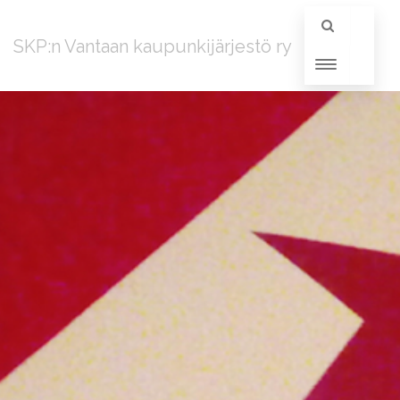
SKP:n Vantaan kaupunkijärjestö ry