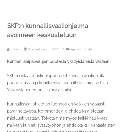
SKP:n kunnallisvaaliohjelma
avoimeen keskusteluun
Erkki
/
18 maaliskuun, 2008
/
Ajankohtaista
Kuntien lähipalvelujen puolesta yksityistämistä vastaan
SKP haastaa eduskuntapuolueet kunnallisvaalien alla
puolustamaan ja kehittämään kunnallisia lähipalveluita.
Yksityistäminen on saatava aisoihin.
Kunnallisvaaliohjelman luonnos on kaikkien vapaasti
paranneltavissa. Kommentteja ja ehdotuksia otetaan
mieluusti vastaan. Toivotamme myös kaikki halukkaat
mukaan kunnallisvaalityöhön ja ehdokkaiksi. Vantaalaisten