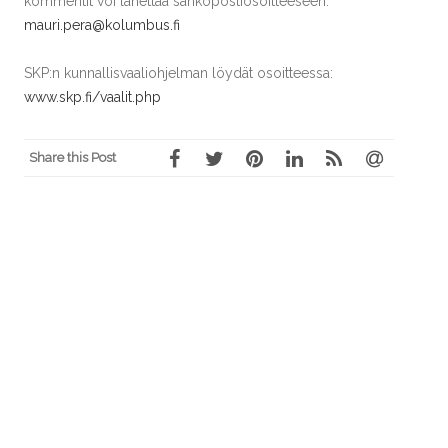
kommentit voi lähettää sähköpostiosoitteeseen:
mauri.pera@kolumbus.fi
SKP:n kunnallisvaaliohjelman löydät osoitteessa:
www.skp.fi/vaalit.php
Share this Post
Post
←
SKP VALITTAA VANTAAN
TA-ANALYYSI:
navigation
TERVEYSKESKUSPÄIVYSTYKSEN
KUNNALLISVAALEISSA
YKSITYISTÄMISESTÄ
YKSITYISTÄMISTÄ VASTAAN
→