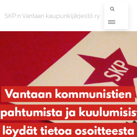
SKP:n Vantaan kaupunkijärjestö ry