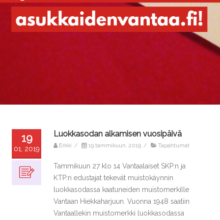
Luokkasodan alkamisen vuosipäivä
19
Erkki
/
19 tammikuun, 2019
/
Tapahtumat
01, 2019
Tammikuun 27 klo 14 Vantaalaiset SKP:n ja
KTP:n edustajat tekevät muistokäynnin
luokkasodassa kaatuneiden muistomerkille
Vantaan Hiekkaharjuun. Vuonna 1948 saatiin
Vantaallekin muistomerkki luokkasodassa