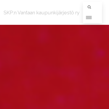
SKP:n Vantaan kaupunkijärjestö ry