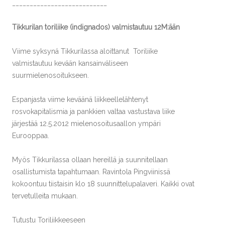
___________________________
Tikkurilan toriliike (indignados) valmistautuu 12M:ään
Viime syksynä Tikkurilassa aloittanut Toriliike
valmistautuu kevään kansainväliseen
suurmielenosoitukseen.
Espanjasta viime keväänä liikkeellelähtenyt
rosvokapitalismia ja pankkien valtaa vastustava liike
järjestää 12.5.2012 mielenosoitusaallon ympäri
Eurooppaa.
Myös Tikkurilassa ollaan hereillä ja suunnitellaan
osallistumista tapahtumaan. Ravintola Pingviinissä
kokoontuu tiistaisin klo 18 suunnittelupalaveri. Kaikki ovat
tervetulleita mukaan.
Tutustu Toriliikkeeseen