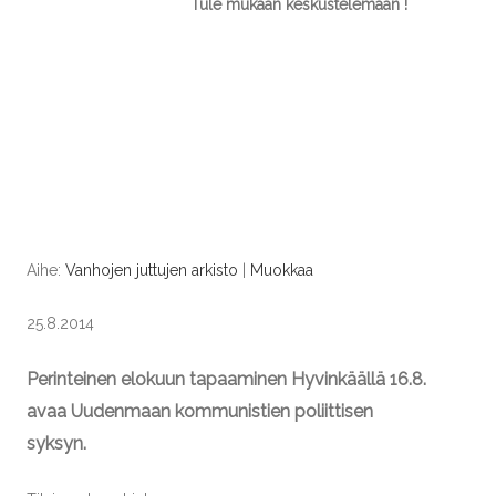
Tule mukaan keskustelemaan !
Aihe:
Vanhojen juttujen arkisto
|
Muokkaa
25.8.2014
Perinteinen elokuun tapaaminen Hyvinkäällä 16.8.
avaa Uudenmaan kommunistien poliittisen
syksyn.