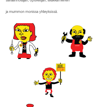
sairaanhoitajan, opiskelijan, telakkamiehen
ja mummon monissa yhteyksissä.