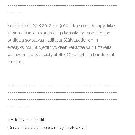
____________________________________________________
______
Keskiviikoksi 29.8.2012 klo 9.00 alkaen on Occupy-liike
kutsunut kansalaisjärjestöjä ja kansalaisia tervehtimään
budjettia sorvaavaa hallitusta Säätytalolle omin
evästyksinsä. Budjettiin voidaan vaikuttaa vain riittävällä
vastavoimalla. Siis säätytalolle. Omat kyltit ja banderollit
mukaan.
____________________________________________________
____________________________________________________
____________________________________________________
___________
« Edelliset artikkelit
Onko Eurooppa sodan kynnyksellä?