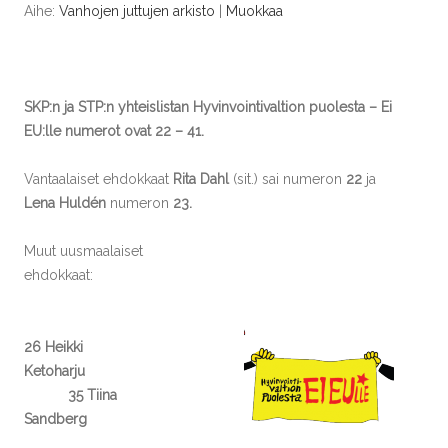
Aihe:
Vanhojen juttujen arkisto
|
Muokkaa
SKP:n ja STP:n yhteislistan Hyvinvointivaltion puolesta – Ei
EU:lle numerot ovat 22 – 41.
Vantaalaiset ehdokkaat
Rita Dahl
(sit.) sai numeron
22
ja
Lena Huldén
numeron
23.
Muut uusmaalaiset
ehdokkaat:
26 Heikki
Ketoharju
35 Tiina
Sandberg