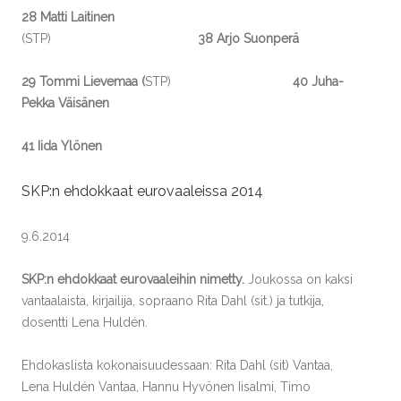
28 Matti Laitinen
(STP)
38 Arjo Suonperä
29 Tommi Lievemaa (
STP)
40 Juha-
Pekka Väisänen
41 Iida Ylönen
SKP:n ehdokkaat eurovaaleissa 2014
9.6.2014
SKP:n ehdokkaat eurovaaleihin nimetty.
Joukossa on kaksi
vantaalaista, kirjailija, sopraano Rita Dahl (sit.) ja tutkija,
dosentti Lena Huldén.
Ehdokaslista kokonaisuudessaan: Rita Dahl (sit) Vantaa,
Lena Huldén Vantaa, Hannu Hyvönen Iisalmi, Timo