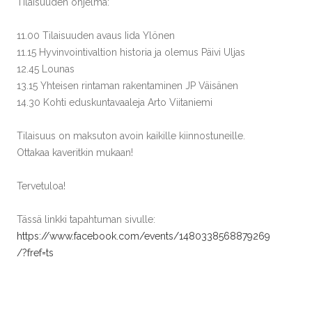
Tilaisuuden ohjelma:
11.00 Tilaisuuden avaus Iida Ylönen
11.15 Hyvinvointivaltion historia ja olemus Päivi Uljas
12.45 Lounas
13.15 Yhteisen rintaman rakentaminen JP Väisänen
14.30 Kohti eduskuntavaaleja Arto Viitaniemi
Tilaisuus on maksuton avoin kaikille kiinnostuneille.
Ottakaa kaveritkin mukaan!
Tervetuloa!
Tässä linkki tapahtuman sivulle:
https://www.facebook.com/events/1480338568879269
/?fref=ts